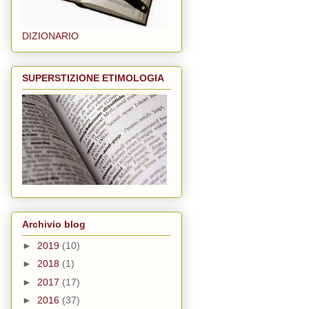
DIZIONARIO
SUPERSTIZIONE ETIMOLOGIA
Archivio blog
►
2019
(10)
►
2018
(1)
►
2017
(17)
►
2016
(37)